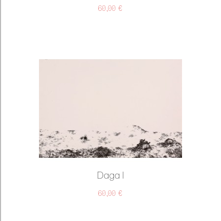
60,00 €
Daga I
60,00 €