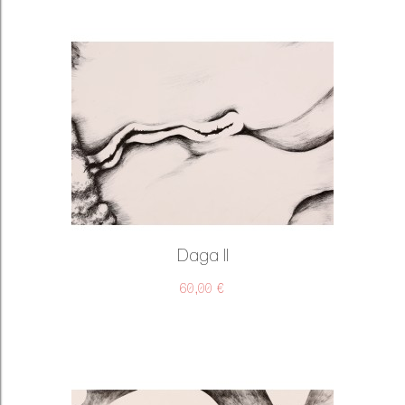
Daga II
60,00 €