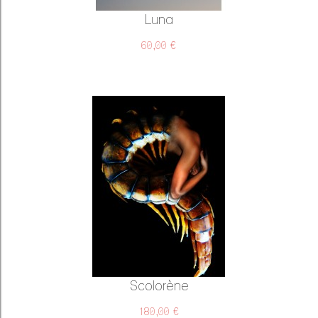
Luna
60,00 €
Scolorène
180,00 €