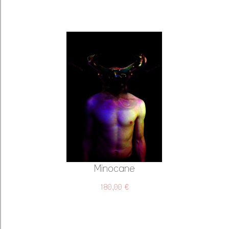
Minocane
180,00 €