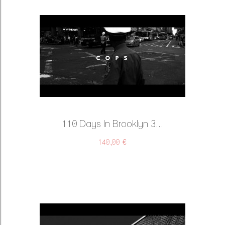
110 Days In Brooklyn 3...
140,00 €