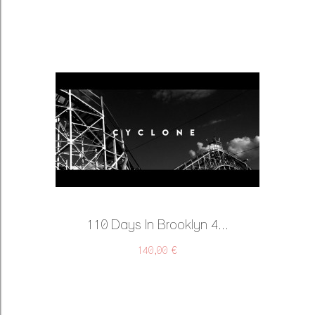
110 Days In Brooklyn 4...
140,00 €