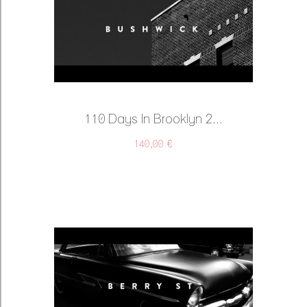
110 Days In Brooklyn 2...
140,00 €