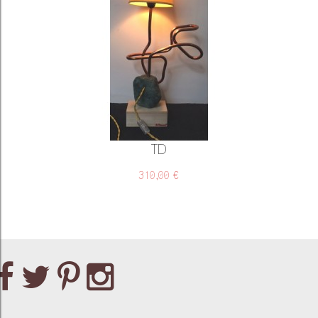
TD
310,00 €