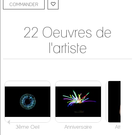
COMMANDER
22 Oeuvres de
l'artiste
3ème Oeil
Anniversaire
Attrape-r