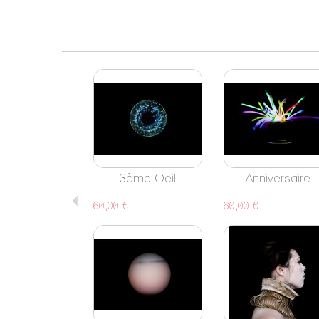
3ème Oeil
Anniversaire
60,00 €
60,00 €