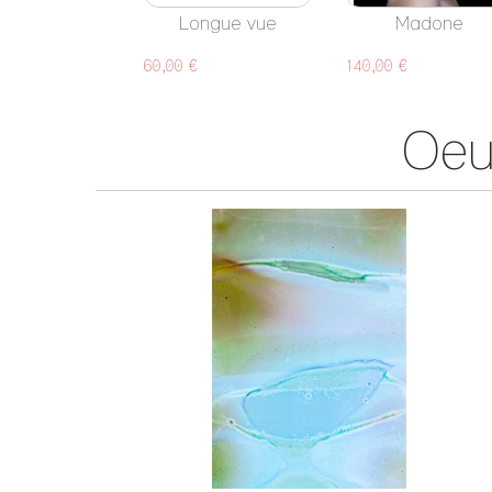
Longue vue
Madone
60,00 €
140,00 €
Oeu