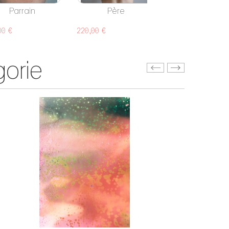
Parrain
Père
Projection
00 €
220,00 €
60,00 €
orie