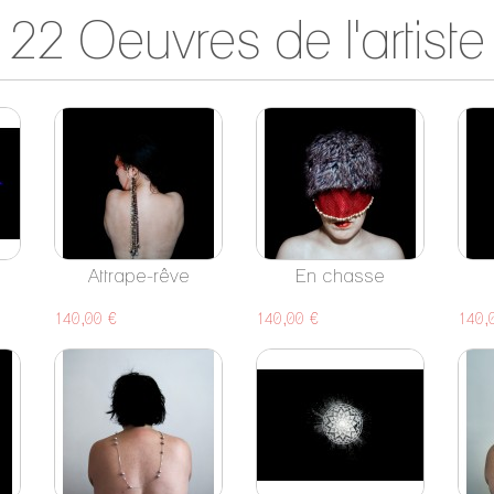
22 Oeuvres de l'artiste
Attrape-rêve
En chasse
140,00 €
140,00 €
140,