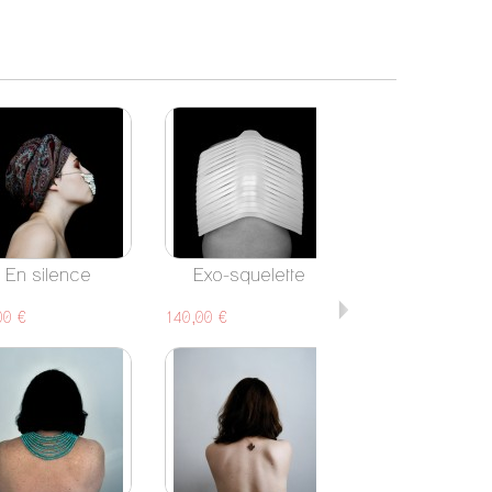
En silence
Exo-squelette
Feu d'artifi
00 €
140,00 €
60,00 €