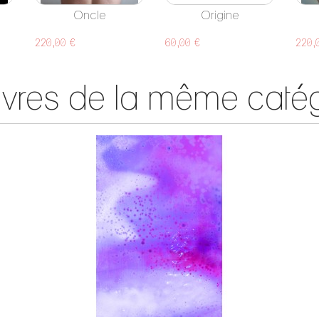
Oncle
Origine
220,00 €
60,00 €
220,
vres de la même catég