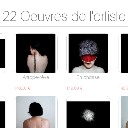
22 Oeuvres de l'artiste
Attrape-rêve
En chasse
140,00 €
140,00 €
140,