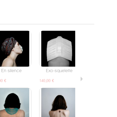
En silence
Exo-squelette
Feu d'artifi
00 €
140,00 €
60,00 €