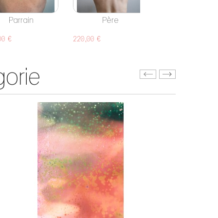
Parrain
Père
Projection
00 €
220,00 €
60,00 €
orie