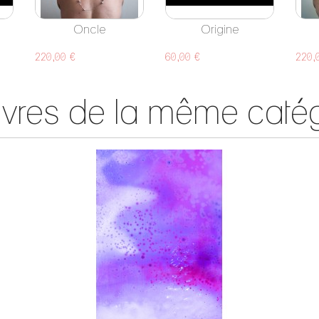
Oncle
Origine
220,00 €
60,00 €
220,
vres de la même catég