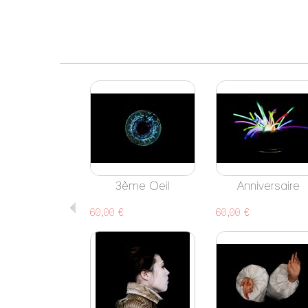
3ème Oeil
Anniversaire
60,00 €
60,00 €