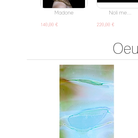
Madone
Noli me...
140,00 €
220,00 €
Oeu