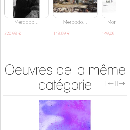
Mercado...
Mercado...
Monochro
220,00 €
140,00 €
140,00 €
Oeuvres de la même
catégorie