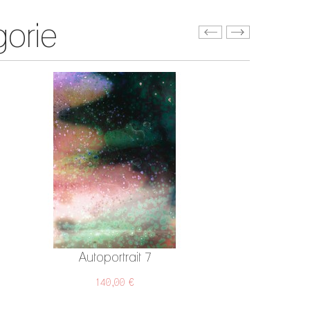
orie
Autoportrait 7
140,00 €