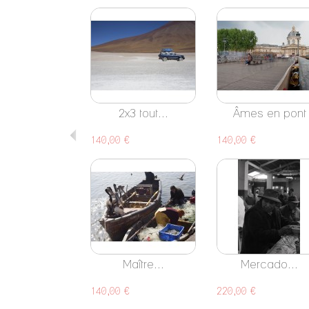
2x3 tout...
Âmes en pont
140,00 €
140,00 €
Maître...
Mercado...
140,00 €
220,00 €