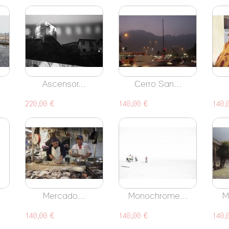
Ascensor...
Cerro San...
220,00 €
140,00 €
140,
Mercado...
Monochrome...
M
140,00 €
140,00 €
140,